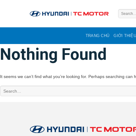
Skip
to
content
TRANG CHỦ
GIỚI THIỆ
Nothing Found
It seems we can’t find what you’re looking for. Perhaps searching can h