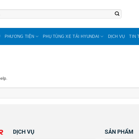
U
PHƯƠNG TIỆN
PHỤ TÙNG XE TẢI HYUNDAI
DỊCH VỤ
TIN 
elp.
DỊCH VỤ
SẢN PHẨM