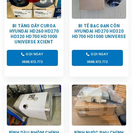
BI TĂNG DÂY CUROA
BI TÊ BẠC ĐẠN CÔN
HYUNDAI HD260 HD270
HYUNDAI HD270 HD320
HD320 HD700 HD1000
HD700 HD1000 UNIVERSE
UNIVERSE XCIENT
GỌI NGAY
GỌI NGAY
0888.972.772
0888.972.772
BÌNH DẦU NHÔM CHÍNH
BÌNH NƯỚC PHỤ CHÍNH