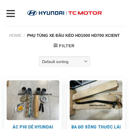
Skip
to
content
HOME
/
PHỤ TÙNG XE ĐẦU KÉO HD1000 HD700 XCIENT
FILTER
ẮC PHI DÊ HYUNDAI
BA ĐỜ XÔNG THƯỚC LÁI