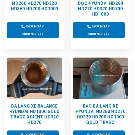
HD260 HD270 HD320
DỌC HYUNDAI HD260
HD360 HD700 HD1000
HD270 HD320 HD700
HD1000
GỌI NGAY
GỌI NGAY
0888.972.772
0888.972.772
BA LĂNG XÊ BALANCE
BẠC BA LĂNG XÊ
HYUNDAI HD1000 GOLD
HYUNDAI HD260 HD270
TRAGO XCIENT HD320
HD320 HD700 HD1000
HD270
GOLD TRAGO
GỌI NGAY
GỌI NGAY