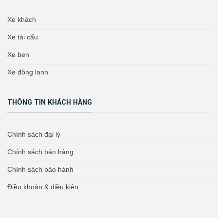
Xe khách
Xe tải cẩu
Xe ben
Xe đông lạnh
THÔNG TIN KHÁCH HÀNG
Chính sách đại lý
Chính sách bán hàng
Chính sách bảo hành
Điều khoản & diều kiện