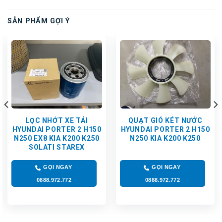
SẢN PHẨM GỢI Ý
LỌC NHỚT XE TẢI
QUẠT GIÓ KÉT NƯỚC
HYUNDAI PORTER 2 H150
HYUNDAI PORTER 2 H150
N250 EX8 KIA K200 K250
N250 KIA K200 K250
SOLATI STAREX
GỌI NGAY
GỌI NGAY
0888.972.772
0888.972.772