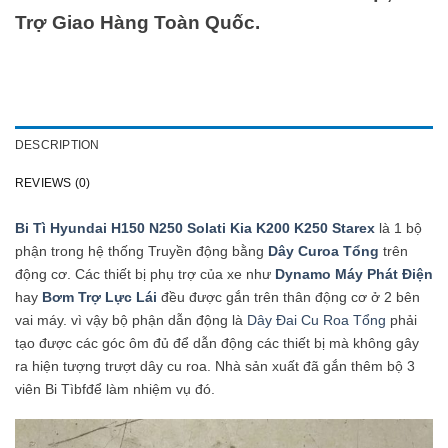
Trợ Giao Hàng Toàn Quốc.
DESCRIPTION
REVIEWS (0)
Bi Tì Hyundai H150 N250 Solati Kia K200 K250 Starex
là 1 bộ
phận trong hệ thống Truyền động bằng
Dây Curoa Tổng
trên
động cơ. Các thiết bị phụ trợ của xe như
Dynamo Máy Phát Điện
hay
Bơm Trợ Lực Lái
đều được gắn trên thân động cơ ở 2 bên
vai máy. vì vậy bộ phận dẫn động là
Dây Đai Cu Roa Tổng
phải
tạo được các góc ôm đủ để dẫn động các thiết bị mà không gây
ra hiện tượng trượt dây cu roa. Nhà sản xuất đã gắn thêm bộ 3
viên Bi Tìbfđể làm nhiệm vụ đó.