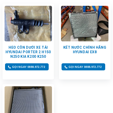
HEO CÔN DƯỚI XE TẢI
KÉT NƯỚC CHÍNH HÃNG
HYUNDAI PORTER 2 H150
HYUNDAI EX8
N250 KIA K200 K250
GỌI NGAY 0888.972.772
GỌI NGAY 0888.972.772