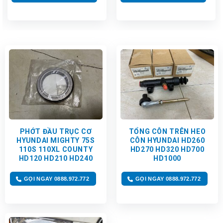
PHỚT ĐẦU TRỤC CƠ
TỔNG CÔN TRÊN HEO
HYUNDAI MIGHTY 75S
CÔN HYUNDAI HD260
110S 110XL COUNTY
HD270 HD320 HD700
HD120 HD210 HD240
HD1000
GỌI NGAY 0888.972.772
GỌI NGAY 0888.972.772