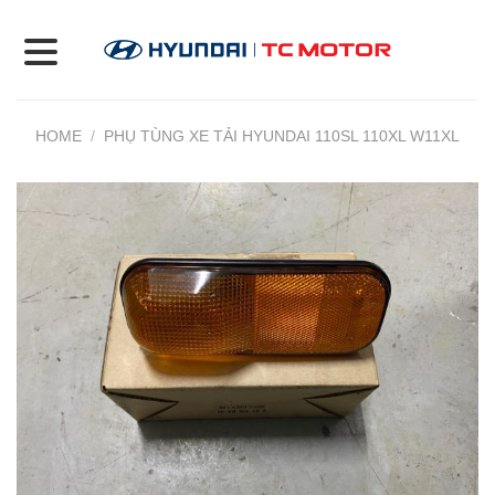
Skip
to
content
HOME
/
PHỤ TÙNG XE TẢI HYUNDAI 110SL 110XL W11XL