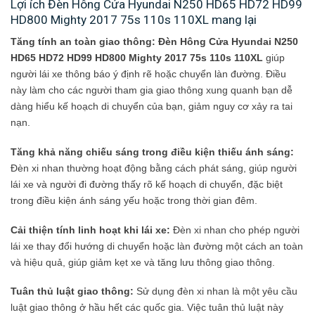
Lợi ích Đèn Hông Cửa Hyundai N250 HD65 HD72 HD99
HD800 Mighty 2017 75s 110s 110XL mang lại
Tăng tính an toàn giao thông: Đèn Hông Cửa Hyundai N250
HD65 HD72 HD99 HD800 Mighty 2017 75s 110s 110XL
giúp
người lái xe thông báo ý định rẽ hoặc chuyển làn đường. Điều
này làm cho các người tham gia giao thông xung quanh bạn dễ
dàng hiểu kế hoạch di chuyển của bạn, giảm nguy cơ xảy ra tai
nạn.
Tăng khả năng chiếu sáng trong điều kiện thiếu ánh sáng:
Đèn xi nhan thường hoạt động bằng cách phát sáng, giúp người
lái xe và người đi đường thấy rõ kế hoạch di chuyển, đặc biệt
trong điều kiện ánh sáng yếu hoặc trong thời gian đêm.
Cải thiện tính linh hoạt khi lái xe:
Đèn xi nhan cho phép người
lái xe thay đổi hướng di chuyển hoặc làn đường một cách an toàn
và hiệu quả, giúp giảm kẹt xe và tăng lưu thông giao thông.
Tuân thủ luật giao thông:
Sử dụng đèn xi nhan là một yêu cầu
luật giao thông ở hầu hết các quốc gia. Việc tuân thủ luật này