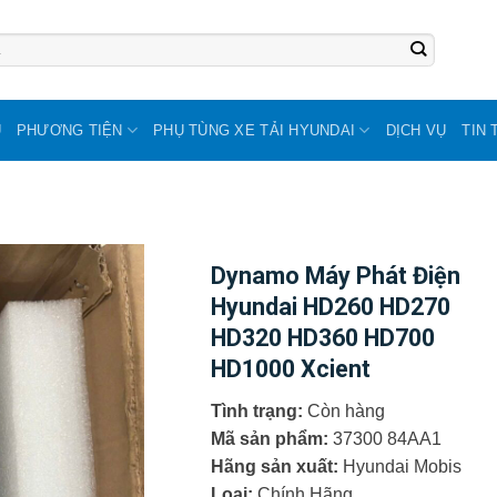
U
PHƯƠNG TIỆN
PHỤ TÙNG XE TẢI HYUNDAI
DỊCH VỤ
TIN 
Dynamo Máy Phát Điện
Hyundai HD260 HD270
HD320 HD360 HD700
HD1000 Xcient
Tình trạng:
Còn hàng
Mã sản phẩm:
37300 84AA1
Hãng sản xuất:
Hyundai Mobis
Loại:
Chính Hãng