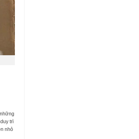
0
g những
duy trì
ện nhỏ