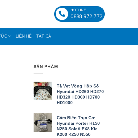
HOTLINE
0888 972 772
TỨC
LIÊN HỆ
TẤT CẢ
SẢN PHẨM
Tà Vẹt Võng Hộp Số
Hyundai HD260 HD270
HD320 HD360 HD700
HD1000
Cảm Biến Trục Cơ
Hyundai Porter H150
N250 Solati EX8 Kia
K200 K250 N550