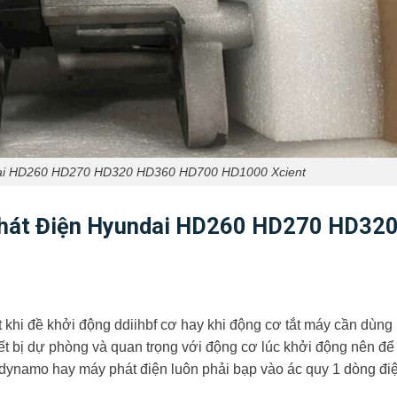
ai HD260 HD270 HD320 HD360 HD700 HD1000 Xcient
hát Điện Hyundai HD260 HD270 HD32
ết khi đề khởi động ddiihbf cơ hay khi động cơ tắt máy cần dùn
iết bị dự phòng và quan trọng với động cơ lúc khởi động nên để 
thì dynamo hay máy phát điện luôn phải bạp vào ác quy 1 dòng đi