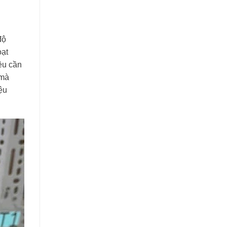
độ
oạt
ều cần
 mà
ệu