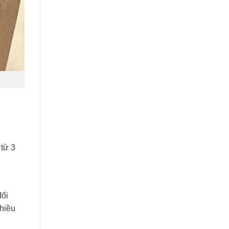
từ 3
đổi
chiều