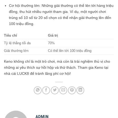
Cơ hội thưởng lớn
: Những giải thưởng có thể lên tới hàng triệu
đồng, thu hút nhiều người tham gia. Ví dụ, một người chơi
trúng số 10 số từ 20 số chọn có thể nhận giải thưởng lên đến
100 triệu đồng.
Tiêu chí
Giá trị
Tỷ lệ thắng tối đa
70%
Giải thưởng lớn
Có thể lên tới 100 triệu đồng
Keno không chỉ là một trò chơi, mà còn là trải nghiệm thú vị cho
những ai yêu thích sự hồi hộp và thử thách. Tham gia Keno tại
nhà cái LUCK8 để tránh lãng phí cơ hội!
ADMIN