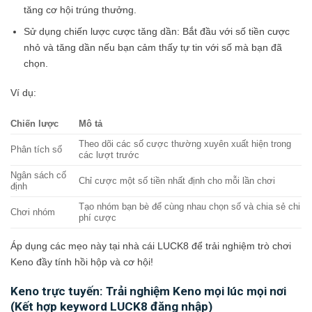
tăng cơ hội trúng thưởng.
Sử dụng chiến lược cược tăng dần
: Bắt đầu với số tiền cược
nhỏ và tăng dần nếu bạn cảm thấy tự tin với số mà bạn đã
chọn.
Ví dụ
:
Chiến lược
Mô tả
Theo dõi các số cược thường xuyên xuất hiện trong
Phân tích số
các lượt trước
Ngân sách cố
Chỉ cược một số tiền nhất định cho mỗi lần chơi
định
Tạo nhóm bạn bè để cùng nhau chọn số và chia sẻ chi
Chơi nhóm
phí cược
Áp dụng các mẹo này tại nhà cái LUCK8 để trải nghiệm trò chơi
Keno đầy tính hồi hộp và cơ hội!
Keno trực tuyến: Trải nghiệm Keno mọi lúc mọi nơi
(Kết hợp keyword LUCK8 đăng nhập)