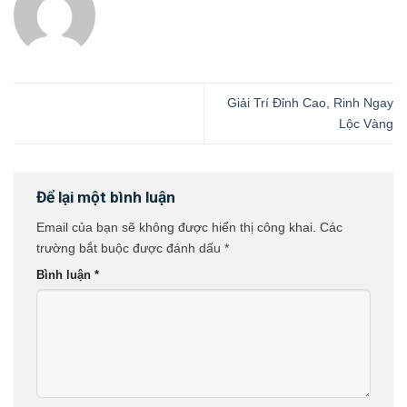
Giải Trí Đỉnh Cao, Rinh Ngay
Lộc Vàng
Để lại một bình luận
Email của bạn sẽ không được hiển thị công khai.
Các
trường bắt buộc được đánh dấu
*
Bình luận
*