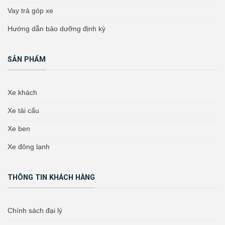
Vay trả góp xe
Hướng dẫn bảo dưỡng định kỳ
SẢN PHẨM
Xe khách
Xe tải cẩu
Xe ben
Xe đông lạnh
THÔNG TIN KHÁCH HÀNG
Chính sách đại lý