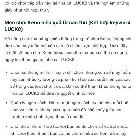
với trò chơi hấp dẫn này tại nhà cái LUCK8 và trải nghiệm những
giây phút hồi hộp, thú vị!
Mẹo chơi Keno hiệu quả từ cao thủ (Kết hợp keyword
LUCK8)
Để nâng cao khả năng chiến thắng trong trò chơi Keno, không chỉ
dựa vào may mắn mà còn cần có chiến lược phù hợp. Dưới đây
là một số mẹo chơi Keno từ các cao thủ mà bạn có thể áp dụng
ngay khi tham gia tại nhà cái
LUCK8
:
Chọn số thông minh
: Thay vì chỉ chọn những con số may mắn,
hãy cân nhắc kỹ lưỡng và phân tích tần suất xuất hiện của các
số trong các lượt chơi trước. Bạn có thể tham khảo thống kê từ
nhà cái LUCK8 để đưa ra quyết định tốt hơn.
Quản lý ngân sách
: Đặt ra một ngân sách cụ thể cho mỗi buổi
chơi và kiên trì không vượt quá mức đó. Việc này giúp bạn
tránh rơi vào tình trạng thua lỗ quá đà.
Chơi theo nhóm
: Hợp tác với bạn bè để chọn số và đặt cược.
Khi chơi theo nhóm, bạn có thể chọn nhiều số hơn, điều này