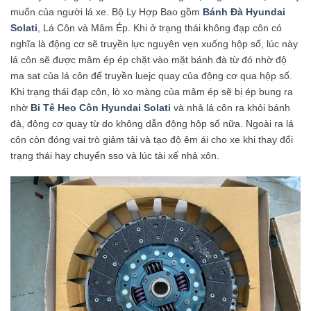
muốn của người lá xe. Bộ Ly Hợp Bao gồm
Bánh Đà Hyundai
Solati
,
Lá Côn và Mâm Ép. Khi ở trạng thái không đạp côn có
nghĩa là động cơ sẽ truyền lực nguyên vẹn xuống hộp số, lúc này
lá côn sẽ được mâm ép ép chặt vào mặt bánh đà từ đó nhờ độ
ma sat của lá côn để truyền luejc quay của động cơ qua hộp số.
Khi trạng thái đạp côn, lò xo màng của mâm ép sẽ bị ép bung ra
nhờ
Bi Tê
Heo Côn Hyundai Solati
và nhả lá côn ra khỏi bánh
đà, động cơ quay từ do không dẫn động hộp số nữa. Ngoài ra lá
côn còn đóng vai trò giảm tải và tạo độ êm ái cho xe khi thay đổi
trạng thái hay chuyển sso và lúc tài xế nhả xôn.