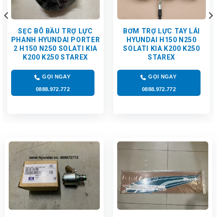
SẸC BÔ BẦU TRỢ LỰC
BƠM TRỢ LỰC TAY LÁI
PHANH HYUNDAI PORTER
HYUNDAI H150 N250
2 H150 N250 SOLATI KIA
SOLATI KIA K200 K250
K200 K250 STAREX
STAREX
GỌI NGAY
GỌI NGAY
0888.972.772
0888.972.772