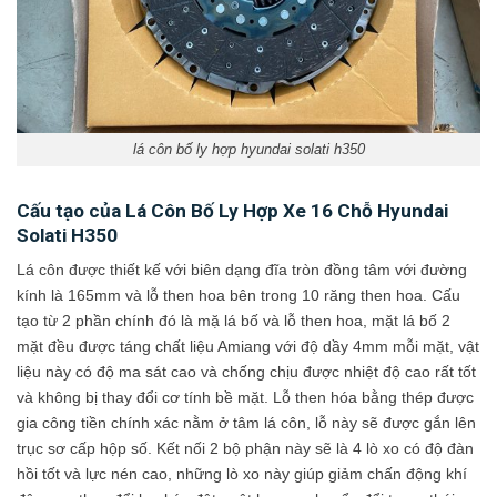
lá côn bố ly hợp hyundai solati h350
Cấu tạo của Lá Côn Bố Ly Hợp Xe 16 Chỗ Hyundai
Solati H350
Lá côn được thiết kế với biên dạng đĩa tròn đồng tâm với đường
kính là 165mm và lỗ then hoa bên trong 10 răng then hoa. Cấu
tạo từ 2 phần chính đó là mặ lá bố và lỗ then hoa, mặt lá bố 2
mặt đều được táng chất liệu Amiang với độ dầy 4mm mỗi mặt, vật
liệu này có độ ma sát cao và chống chịu được nhiệt độ cao rất tốt
và không bị thay đổi cơ tính bề mặt. Lỗ then hóa bằng thép được
gia công tiền chính xác nằm ở tâm lá côn, lỗ này sẽ được gắn lên
trục sơ cấp hộp số. Kết nối 2 bộ phận này sẽ là 4 lò xo có độ đàn
hồi tốt và lực nén cao, những lò xo này giúp giảm chấn động khí