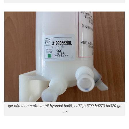
lọc dầu tách nước xe tải hyundai hd65, hd72,hd700,hd270,hd320 ga
cơ