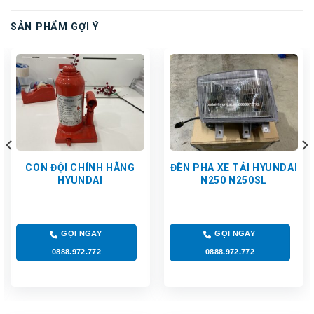
SẢN PHẨM GỢI Ý
CON ĐỘI CHÍNH HÃNG
ĐÈN PHA XE TẢI HYUNDAI
HYUNDAI
N250 N250SL
GỌI NGAY
GỌI NGAY
0888.972.772
0888.972.772