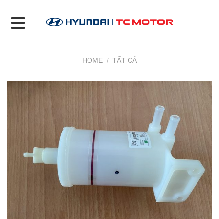
Skip
to
content
HOME
/
TẤT CẢ