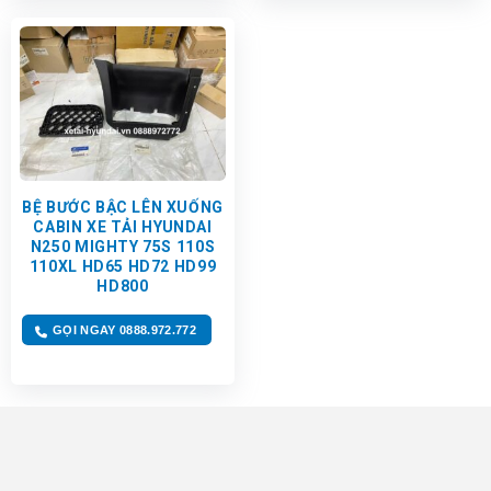
BỆ BƯỚC BẬC LÊN XUỐNG
CABIN XE TẢI HYUNDAI
N250 MIGHTY 75S 110S
110XL HD65 HD72 HD99
HD800
GỌI NGAY 0888.972.772