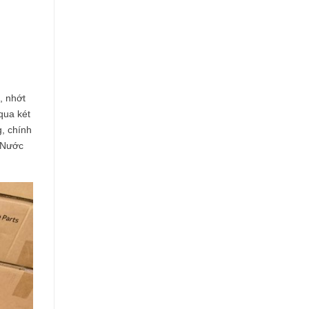
, nhớt
qua két
g, chính
h Nước