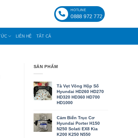
HOTLINE
0888 972 772
TỨC
LIÊN HỆ
TẤT CẢ
SẢN PHẨM
g
Tà Vẹt Võng Hộp Số
Hyundai HD260 HD270
HD320 HD360 HD700
HD1000
Cảm Biến Trục Cơ
Hyundai Porter H150
N250 Solati EX8 Kia
K200 K250 N550