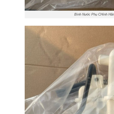
Bình Nước Phụ CHính Hã