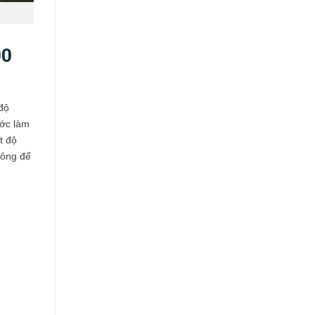
00
độ
ước làm
t độ
hông để