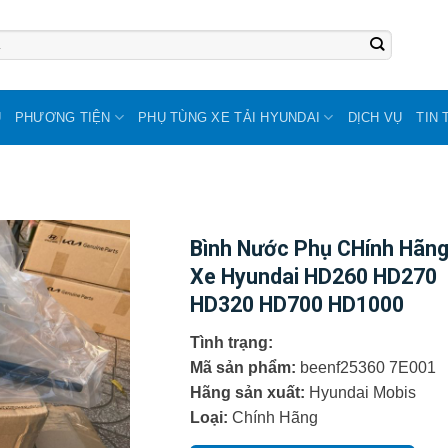
U
PHƯƠNG TIỆN
PHỤ TÙNG XE TẢI HYUNDAI
DỊCH VỤ
TIN 
Bình Nước Phụ CHính Hãn
Xe Hyundai HD260 HD270
HD320 HD700 HD1000
Tình trạng:
Mã sản phẩm:
beenf25360 7E001
Hãng sản xuất:
Hyundai Mobis
Loại:
Chính Hãng