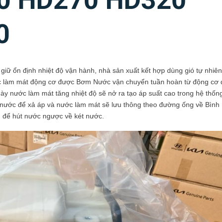
0 HD270 HD320
0
giữ ổn định nhiệt độ vận hành, nhà sản xuất kết hợp dùng gió tự nhiên
c làm mát động cơ được Bơm Nước vận chuyển tuần hoàn từ động cơ 
ày nước làm mát tăng nhiệt độ sẽ nở ra tạo áp suất cao trong hệ thốn
ét nước để xả áp và nước làm mát sẽ lưu thông theo đường ống về Bìn
m để hút nước ngược về két nước.