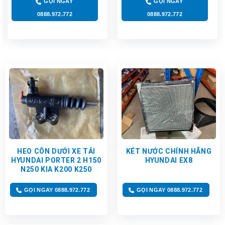
GỌI NGAY
GỌI NGAY
0888.972.772
0888.972.772
HEO CÔN DƯỚI XE TẢI
KÉT NƯỚC CHÍNH HÃNG
HYUNDAI PORTER 2 H150
HYUNDAI EX8
N250 KIA K200 K250
GỌI NGAY 0888.972.772
GỌI NGAY 0888.972.772