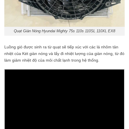
Quạt Giàn Nóng Hyundai Mighty 75s 110s 110SL 110XL EX8
Luồng gió được sinh ra từ quạt sẽ tiếp xúc với các lá nhôm tản
nhiệt của Két giàn nóng và lấy đi nhiệt lượng của giàn nóng, từ đó
làm giảm nhiệt độ của môi chất lạnh trong hệ thống.