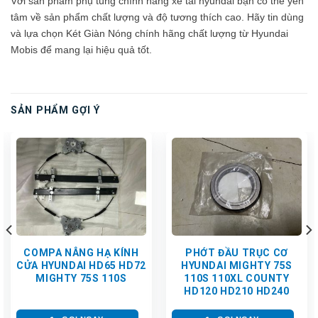
Với sản phẩm phụ tùng chính hãng xe tải hyundai bạn có thể yên
tâm về sản phẩm chất lượng và độ tương thích cao. Hãy tin dùng
và lựa chọn Két Giàn Nóng chính hãng chất lượng từ Hyundai
Mobis để mang lại hiệu quả tốt.
SẢN PHẨM GỢI Ý
COMPA NÂNG HẠ KÍNH
PHỚT ĐẦU TRỤC CƠ
CỬA HYUNDAI HD65 HD72
HYUNDAI MIGHTY 75S
MIGHTY 75S 110S
110S 110XL COUNTY
HD120 HD210 HD240