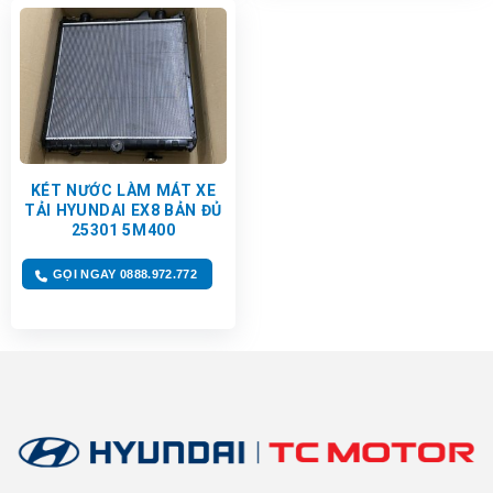
KÉT NƯỚC LÀM MÁT XE
TẢI HYUNDAI EX8 BẢN ĐỦ
25301 5M400
GỌI NGAY 0888.972.772