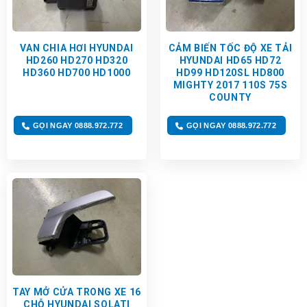
VAN CHIA HƠI HYUNDAI
CẢM BIẾN TỐC ĐỘ XE TẢI
HD260 HD270 HD320
HYUNDAI HD65 HD72
HD360 HD700 HD1000
HD99 HD120SL HD800
MIGHTY 2017 110S 75S
COUNTY
GỌI NGAY 0888.972.772
GỌI NGAY 0888.972.772
TAY MỞ CỬA TRONG XE 16
CHỖ HYUNDAI SOLATI