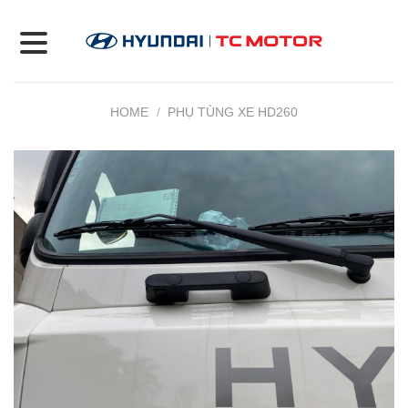
Skip
to
content
HOME
/
PHỤ TÙNG XE HD260