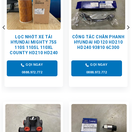
LỌC NHỚT XE TẢI
CÔNG TẮC CHÂN PHANH
HYUNDAI MIGHTY 75S
HYUNDAI HD120 HD210
110S 110SL 110XL
HD240 93810 6C300
COUNTY HD210 HD240
GỌI NGAY
GỌI NGAY
0888.972.772
0888.972.772