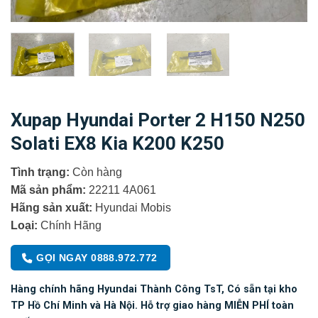
Xupap Hyundai Porter 2 H150 N250
Solati EX8 Kia K200 K250
Tình trạng:
Còn hàng
Mã sản phẩm:
22211 4A061
Hãng sản xuất:
Hyundai Mobis
Loại:
Chính Hãng
GỌI NGAY 0888.972.772
Hàng chính hãng Hyundai Thành Công TsT, Có s
ẵ
n t
ạ
i kho
TP H
ồ
Ch
í
Minh v
à
H
à
N
ộ
i. H
ỗ
tr
ợ
giao h
à
ng MI
Ễ
N PH
Í
toàn