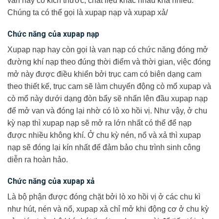
van này có kích thước, chất liệu khác nhau khá nhiều.
Chúng ta có thể gọi là xupap nạp và xupap xả/
Chức năng của xupap nạp
Xupap nạp hay còn gọi là van nạp có chức năng đóng mở
đường khí nạp theo đúng thời điểm và thời gian, việc đóng
mở này được điều khiển bởi trục cam có biên dạng cam
theo thiết kế, trục cam sẽ làm chuyển động cò mổ xupap và
cò mổ này dưới dạng đòn bẩy sẽ nhấn lên đầu xupap nạp
để mở van và đóng lại nhờ có lò xo hồi vị. Như vậy, ở chu
kỳ nạp thì xupap nạp sẽ mở ra lớn nhất có thể để nạp
được nhiều không khí. Ở chu kỳ nén, nổ và xả thì xupap
nạp sẽ đóng lại kín nhất để đảm bảo chu trình sinh công
diễn ra hoàn hảo.
Chức năng của xupap xả
Là bộ phận được đóng chặt bởi lò xo hồi vị ở các chu kì
như hút, nén và nổ, xupap xả chỉ mở khi động cơ ở chu kỳ