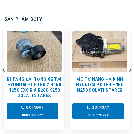
SẢN PHẨM GỢI Ý
BI TĂNG ĐAI TỔNG XE TẢI
MÔ TƠ NÂNG HẠ KÍNH
HYUNDAI PORTER 2 H150
HYUNDAI POTER H150
N250 EX8 KIA K200 K250
N250 SOLATI STAREX
SOLATI STAREX
GỌI NGAY
GỌI NGAY
0888.972.772
0888.972.772