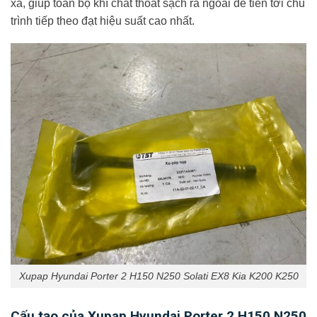
xả, giúp toàn bộ khí chát thoát sạch ra ngoài để tiến tới chu
trình tiếp theo đạt hiệu suất cao nhất.
Xupap Hyundai Porter 2 H150 N250 Solati EX8 Kia K200 K250
Cấu tạo của Xupap Hyundai Porter 2 H150 N250