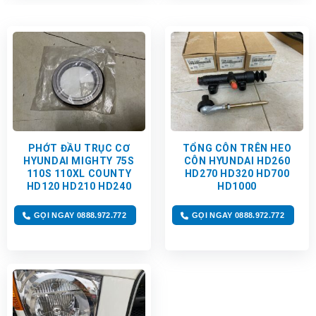
PHỚT ĐẦU TRỤC CƠ
TỔNG CÔN TRÊN HEO
HYUNDAI MIGHTY 75S
CÔN HYUNDAI HD260
110S 110XL COUNTY
HD270 HD320 HD700
HD120 HD210 HD240
HD1000
GỌI NGAY 0888.972.772
GỌI NGAY 0888.972.772