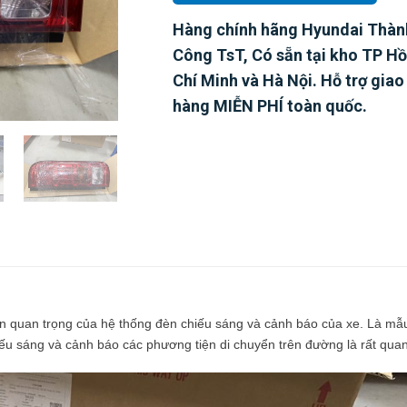
Hàng chính hãng Hyundai Thàn
Công TsT, Có s
ẵ
n t
ạ
i kho TP H
Ch
í
Minh v
à
H
à
N
ộ
i. H
ỗ
tr
ợ
giao
h
à
ng MI
Ễ
N PH
Í
toàn qu
ố
c.
n quan trọng của hệ thống đèn chiếu sáng và cảnh báo của xe. Là mẫ
ếu sáng và cảnh báo các phương tiện di chuyển trên đường là rất quan