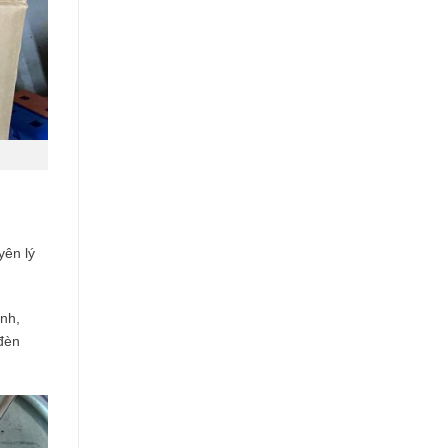
ên lý
nh,
 đèn