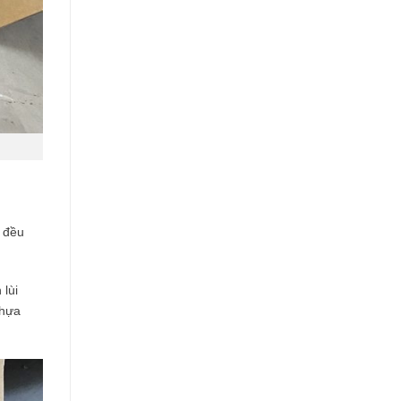
 đều
 lùi
nhựa