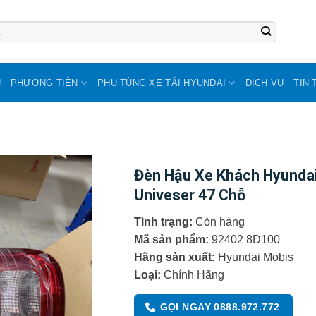
U
PHƯƠNG TIỆN
PHỤ TÙNG XE TẢI HYUNDAI
DỊCH VỤ
TIN 
Đèn Hậu Xe Khách Hyunda
Univeser 47 Chỗ
Tình trạng:
Còn hàng
Mã sản phẩm:
92402 8D100
Hãng sản xuất:
Hyundai Mobis
Loại:
Chính Hãng
GỌI NGAY 0888.972.772