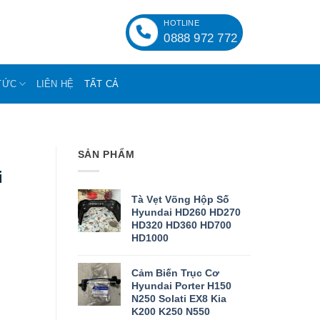
HOTLINE
0888 972 772
TỨC
LIÊN HỆ
TẤT CẢ
SẢN PHẨM
i
Tà Vẹt Võng Hộp Số
Hyundai HD260 HD270
HD320 HD360 HD700
HD1000
Cảm Biến Trục Cơ
Hyundai Porter H150
N250 Solati EX8 Kia
K200 K250 N550