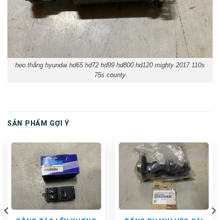
heo thắng hyundai hd65 hd72 hd99 hd800 hd120 mighty 2017 110s
75s county
SẢN PHẨM GỢI Ý