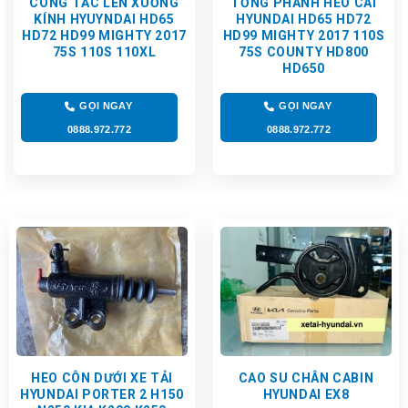
CÔNG TẮC LÊN XUỐNG
TỔNG PHANH HEO CÁI
KÍNH HYUYNDAI HD65
HYUNDAI HD65 HD72
HD72 HD99 MIGHTY 2017
HD99 MIGHTY 2017 110S
75S 110S 110XL
75S COUNTY HD800
HD650
GỌI NGAY
GỌI NGAY
0888.972.772
0888.972.772
HEO CÔN DƯỚI XE TẢI
CAO SU CHÂN CABIN
HYUNDAI PORTER 2 H150
HYUNDAI EX8