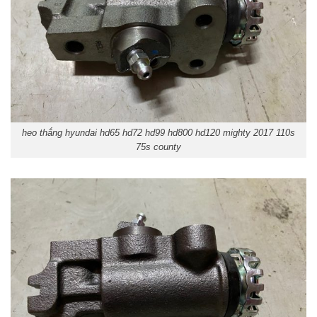
heo thắng hyundai hd65 hd72 hd99 hd800 hd120 mighty 2017 110s
75s county