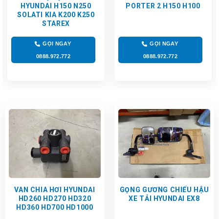
HYUNDAI H150 N250
PORTER 2 H150 H100
SOLATI KIA K200 K250
STAREX
GỌI NGAY
GỌI NGAY
0888.972.772
0888.972.772
VAN CHIA HƠI HYUNDAI
GỌNG GƯƠNG CHIẾU HẬU
HD260 HD270 HD320
XE TẢI HYUNDAI EX8
HD360 HD700 HD1000