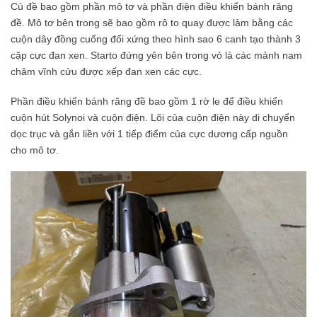
Củ đề bao gồm phần mô tơ và phần điện điều khiển bánh răng
đề. Mô tơ bên trong sẽ bao gồm rô to quay được làm bằng các
cuộn dây đồng cuống đối xứng theo hình sao 6 canh tạo thành 3
cặp cực đan xen. Starto đứng yên bên trong vỏ là các mảnh nam
châm vĩnh cửu được xếp đan xen các cực.
Phần điều khiển bánh răng đề bao gồm 1 rờ le để điều khiển
cuộn hút Solynoi và cuộn điện. Lõi của cuộn điện này di chuyển
dọc trục và gắn liền với 1 tiếp điểm của cực dương cấp nguồn
cho mô tơ.