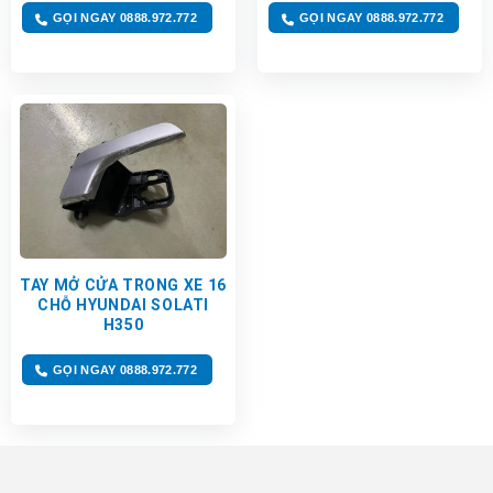
GỌI NGAY 0888.972.772
GỌI NGAY 0888.972.772
TAY MỞ CỬA TRONG XE 16
CHỖ HYUNDAI SOLATI
H350
GỌI NGAY 0888.972.772