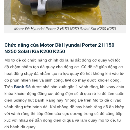
Motor Đề Hyundai Porter 2 H150 N250 Solati Kia K200 K250
Chức năng của Motor Đề Hyundai Porter 2 H150
N250 Solati Kia K200 K250
Mô tơ đề có chức năng chính đó là lai dắt động cơ quay với tốc
độ chậm nhằm tạo đà quay cho động cơ. Củ đề sẽ giúp động cơ
hoạt động chạy đà nhằm tạo ra lực quay để hút không khí vào từ
đó phun nhiên liệu và sinh công, tiwf đó máy được khoier động.
Trên
Bánh Đà
được nhà sản xuất gắn 1 vành răng, khi xoay chìa
khóa khoier động động cơ, dòng điện sẽ đi qua rờ le đề làm cuôn
điện Solinoy hút Bánh Răng hay Nhông Đề trên Mô tơ đề đi vào
vành răng trên bánh đà. Khi nhông đề hay bánh răng đã ăn khớp
với vành răng thì tiếp điểm của cực dương trong củ đề cũng tiếp
xúc với nhau để dẫn dòng điện di qua và làm quay mô tơ đề, từ
đó bánh đà quay.