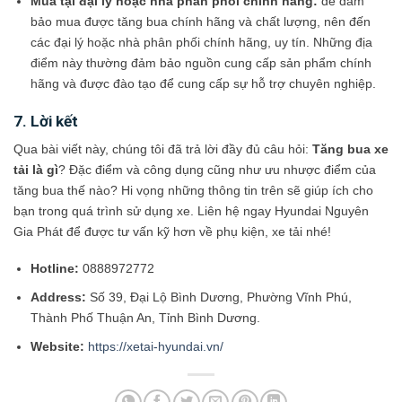
Mua tại đại lý hoặc nhà phân phối chính hãng:
để đảm
bảo mua được tăng bua chính hãng và chất lượng, nên đến
các đại lý hoặc nhà phân phối chính hãng, uy tín. Những địa
điểm này thường đảm bảo nguồn cung cấp sản phẩm chính
hãng và được đào tạo để cung cấp sự hỗ trợ chuyên nghiệp.
7. Lời kết
Qua bài viết này, chúng tôi đã trả lời đầy đủ câu hỏi:
Tăng bua xe
tải là gì
? Đặc điểm và công dụng cũng như ưu nhược điểm của
tăng bua thế nào? Hi vọng những thông tin trên sẽ giúp ích cho
bạn trong quá trình sử dụng xe. Liên hệ ngay Hyundai Nguyên
Gia Phát để được tư vấn kỹ hơn về phụ kiện, xe tải nhé!
Hotline:
0888972772
Address:
Số 39, Đại Lộ Bình Dương, Phường Vĩnh Phú,
Thành Phố Thuận An, Tỉnh Bình Dương.
Website:
https://xetai-hyundai.vn/