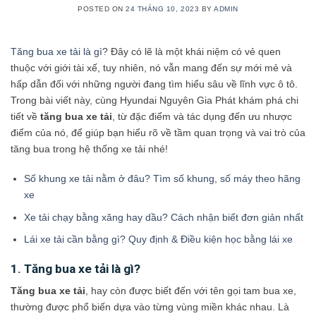
POSTED ON
24 THÁNG 10, 2023
BY
ADMIN
Tăng bua xe tải là gì
? Đây có lẽ là một khái niệm có vẻ quen
thuộc với giới tài xế, tuy nhiên, nó vẫn mang đến sự mới mẻ và
hấp dẫn đối với những người đang tìm hiểu sâu về lĩnh vực ô tô.
Trong bài viết này, cùng Hyundai Nguyên Gia Phát khám phá chi
tiết về
tăng bua xe tải
, từ đặc điểm và tác dụng đến ưu nhược
điểm của nó, để giúp bạn hiểu rõ về tầm quan trọng và vai trò của
tăng bua trong hệ thống xe tải nhé!
Số khung xe tải nằm ở đâu? Tìm số khung, số máy theo hãng
xe
Xe tải chạy bằng xăng hay dầu? Cách nhận biết đơn giản nhất
Lái xe tải cần bằng gì? Quy định & Điều kiện học bằng lái xe
1. Tăng bua xe tải là gì?
Tăng bua xe tải
, hay còn được biết đến với tên gọi tam bua xe,
thường được phổ biến dựa vào từng vùng miền khác nhau. Là