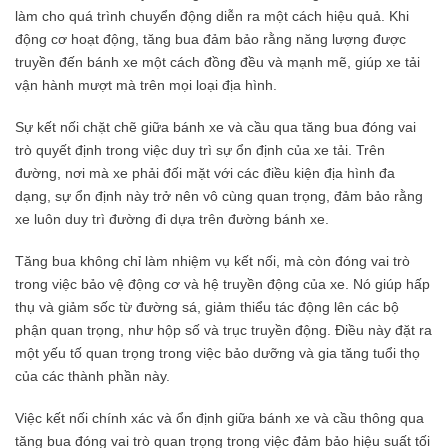
làm cho quá trình chuyển động diễn ra một cách hiệu quả. Khi
động cơ hoạt động, tăng bua đảm bảo rằng năng lượng được
truyền đến bánh xe một cách đồng đều và mạnh mẽ, giúp xe tải
vận hành mượt mà trên mọi loại địa hình.
Sự kết nối chặt chẽ giữa bánh xe và cầu qua tăng bua đóng vai
trò quyết định trong việc duy trì sự ổn định của xe tải. Trên
đường, nơi mà xe phải đối mặt với các điều kiện địa hình đa
dạng, sự ổn định này trở nên vô cùng quan trọng, đảm bảo rằng
xe luôn duy trì đường đi dựa trên đường bánh xe.
Tăng bua không chỉ làm nhiệm vụ kết nối, mà còn đóng vai trò
trong việc bảo vệ động cơ và hệ truyền động của xe. Nó giúp hấp
thụ và giảm sốc từ đường sá, giảm thiểu tác động lên các bộ
phận quan trọng, như hộp số và trục truyền động. Điều này đặt ra
một yếu tố quan trọng trong việc bảo dưỡng và gia tăng tuổi thọ
của các thành phần này.
Việc kết nối chính xác và ổn định giữa bánh xe và cầu thông qua
tăng bua đóng vai trò quan trọng trong việc đảm bảo hiệu suất tối