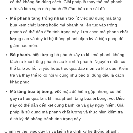
có thể không ăn đúng cách. Giải pháp là thay thế má phanh
mới và làm sạch má phanh để đảm bảo ma sát đủ.
Má phanh tang trống nhanh trơ lì:
việc sử dụng má tăng
bua kém chất lượng hoặc má phanh rà liên tục vào trống
phanh có thể dẫn đến tình trạng này. Lựa chọn má phanh chất
lượng cao và duy trì hệ thống phanh định kỳ là biện pháp để
giảm hao mòn.
Bó phanh:
hiện tượng bó phanh xảy ra khi má phanh không
tách ra khỏi trống phanh sau khi nhả phanh. Nguyên nhân có
thể là lò xo hồi vị yếu hoặc trục quả đào mòn và khô dầu. Kiểm
tra và thay thế lò xo hồi vị cũng như bảo trì đúng dầu là cách
khắc phục.
Má tăng bua bị bong, vỡ:
mặc dù hiếm gặp nhưng có thể
gây ra hậu quả lớn, khi má phanh tăng bua bị bong, vỡ. Điều
này có thể dẫn đến kẹt cứng bánh xe và gây nguy hiểm. Giải
pháp là sử dụng má phanh chất lượng và thực hiện kiểm tra
định kỳ để phòng tránh tình trạng này.
Chính vì thế, việc duy trì và kiểm tra định kỳ hệ thống phanh,