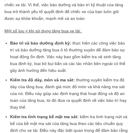
chiếc xe tải. Vì thế, việc bảo dưỡng và bảo trì kỹ thuật của tăng
bua trở thành yếu tố quyết định để chiếc xe của bạn luôn giữ
được sự khỏe khoắn, mạnh mẽ và an toàn.
Một số lưu ý khi sử dụng tăng bua xe tải:
Bảo trì và bảo dưỡng định kỳ:
thực hiện các công việc bảo
trì và bảo dưỡng tăng bua ô tô thường xuyên để đảm bảo sự
hoạt động ổn định. Việc này bao gồm kiểm tra vệ sinh tăng
bua định kỳ, loại bỏ bụi bẩn và các tác nhân bên ngoài có thể
gây ảnh hưởng đến hiệu suất.
Kiểm tra độ dày, mòn và ma sát:
thường xuyên kiểm tra độ
dày của tăng bua, đánh giá mức độ mòn và khả năng ma sát
của nó. Điều này giúp xác định trạng thái hoạt động và độ an
toàn của tăng bua, từ đó đưa ra quyết định về việc bảo trì hay
thay thế.
Kiểm tra tình trạng bề mặt ma sát:
kiểm tra tình trạng nứt và
bể của bề mặt ma sát của tăng bua theo các tiêu chuẩn quy
định cho xe tải. Điều này đặc biệt quan trọng để đảm bảo rằng