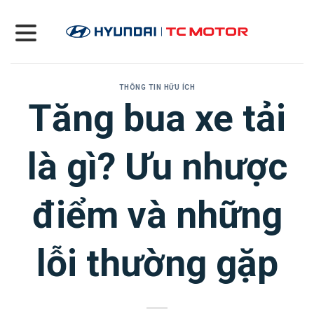
Skip
to
content
THÔNG TIN HỮU ÍCH
Tăng bua xe tải
là gì? Ưu nhược
điểm và những
lỗi thường gặp