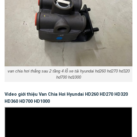
van chia hơi thắng sau 2 tầng 4 lỗ xe tải hyundai hd260 hd270 hd320
hd700 hd1000
Video giới thiệu Van Chia Hơi Hyundai HD260 HD270 HD320
HD360 HD700 HD1000