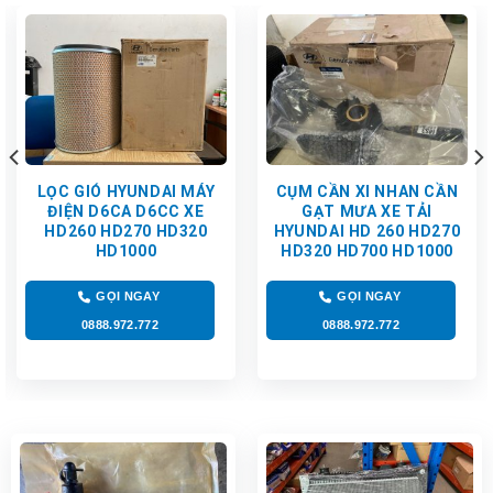
LỌC GIÓ HYUNDAI MÁY
CỤM CẦN XI NHAN CẦN
ĐIỆN D6CA D6CC XE
GẠT MƯA XE TẢI
HD260 HD270 HD320
HYUNDAI HD 260 HD270
HD1000
HD320 HD700 HD1000
GỌI NGAY
GỌI NGAY
0888.972.772
0888.972.772