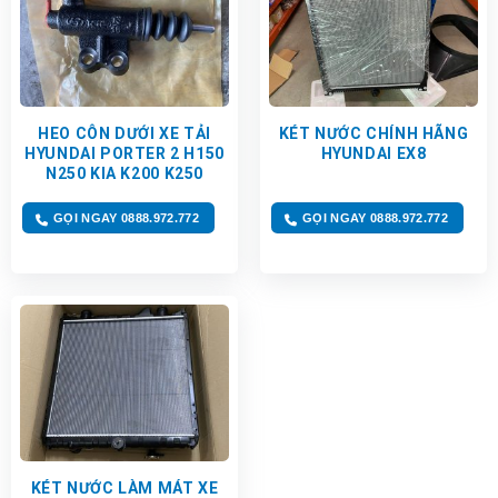
HEO CÔN DƯỚI XE TẢI
KÉT NƯỚC CHÍNH HÃNG
HYUNDAI PORTER 2 H150
HYUNDAI EX8
N250 KIA K200 K250
GỌI NGAY 0888.972.772
GỌI NGAY 0888.972.772
KÉT NƯỚC LÀM MÁT XE