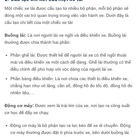
Một chiếc xe tải được cấu tạo từ nhiều bộ phận, mỗi bộ phận sẽ
đóng một vai trò quan trọng trong việc vận hành xe. Dưới đây là
cấu tạo chi tiết của một chiếc xe tải:
Buồng lái:
Là nơi người lái xe ngồi và điều khiển xe. Buồng lái
thường được chia thành hai phần:
Phần ghế lái: Được thiết kế để người lái xe có thể ngồi thoải
mái và điều khiển xe một cách dễ dàng. Ghế lái thường có thể
điều chỉnh để phù hợp với vóc dáng của người lái xe.
Phần bảng điều khiển: Là nơi chứa các thiết bị điều khiển xe,
chẳng hạn như vô lăng, cần số, đồng hồ đo tốc độ, đồng hồ đo
nhiên liệu,…
Động cơ máy:
Được xem là trái tim của xe, nơi tạo ra công suất
cơ học để đẩy xe chạy.
Động cơ máy là bộ phận tạo ra lực kéo để xe di chuyển. Động
cơ máy thường được đặt ở phía trước xe, bên dưới buồng lái.