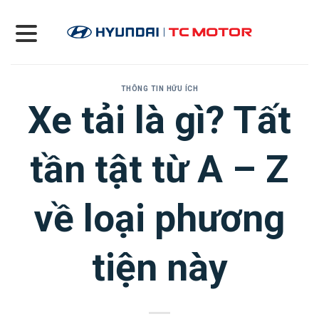
Skip
to
content
THÔNG TIN HỮU ÍCH
Xe tải là gì? Tất
tần tật từ A – Z
về loại phương
tiện này